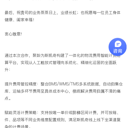
最后，祝贵司的业务蒸蒸日上，业绩长虹；也祝愿每一位员工身体
健康、阖家幸福！
衷心致意!
通过本次合作，聚龄为斯凯奇构建了一体化的物流费用智能计费结
算平台，实现从人工粗放式管理向系统化、精细化运营的全面跃
升：
提升费用管控精度：整合BMS/WMS/TMS多系统数据，自动归集仓
库、运输多环节费用至具体成本中心，彻底解决费用归属不清的痛
点。
赋能灵活计费策略：支持按唯一单价或阶梯区间计费，并可按箱、
件、品项等不同业务维度配置规则，满足斯凯奇线上线下全渠道复
杂的计费场景。