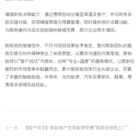
增强财务决策能力：通过费用自动分摊至渠道及客户，并与财务系
统无缝对接，实现精准预提与预算管理；同时提供报价试算功能，
为商务谈判与成本控制提供数据支撑，助力企业降本增效。
斯凯奇的感谢信中，不仅对项目成果给予肯定，更对聚龄团队的服
务态度与协作精神表达了由衷赞赏。从需求沟通到方案落地，聚龄
始终以“客户成功”为使命。这种“专业+温度”的服务模式，让聚龄在
激烈的市场竞争中脱颖而出，累计服务数百家行业头部企业，积累
了丰富的智能制造、半导体、光伏能源、汽车及零部件、鞋服、零
售等多领域实战经验。
上一条 ：
【客户风采】聚龄客户艾罗能源荣膺“国家级绿色工厂”，数字化赋能绿色智造新标杆