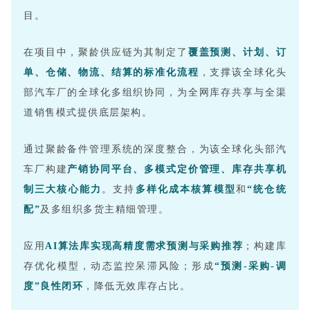
目。
在项目中，聚龄供应链为其制定了
覆盖预测、计划、订
单、仓储、物流、结算的标准化流程
，支撑
该全球化头
部汽车厂的
全球化多组织协同，为全网库存共享与全渠
道销售模式提供底层架构。
通过聚龄备件管理系统的深度整合，为
该全球化头部汽
车厂
构建
产销协同平台、多模式定价管理、库存共享机
制三大核心能力
。支持
多样化成本核算模型
和
“统仓统
配”
及多组织多货主精细管理。
应用
AI算法库实现高精度需求预测与采购推荐
；构建库
存优化模型，动态监控呆滞风险；形成
“预测-采购-调
度”良性闭环
，降低无效库存占比。