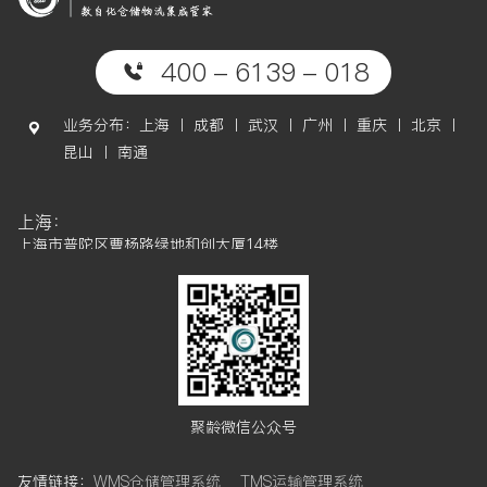
400 - 6139 - 018
业务分布：上海 丨 成都 丨 武汉 丨 广州 丨 重庆 丨 北京 丨
昆山 丨 南通
上海：
上海市普陀区曹杨路绿地和创大厦14楼
成都：
成都市高新区天府软件园D区6栋7楼
武汉：
武汉市武昌区武珞路421号帝斯曼国际中心15楼
广州：
聚龄微信公众号
广州市金发科技创新社区5栋5楼
友情链接：
WMS仓储管理系统
TMS运输管理系统
南通自动化工厂：