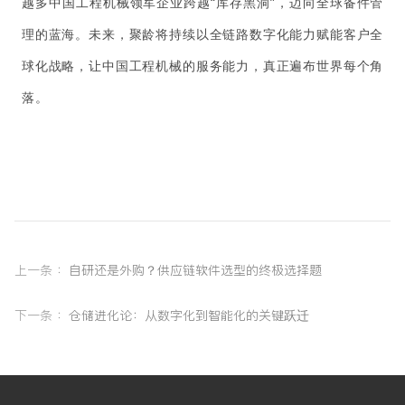
越多中国工程机械领军企业跨越“库存黑洞”，迈向全球备件管
理的蓝海。未来，聚龄将持续以全链路数字化能力赋能客户全
球化战略，让中国工程机械的服务能力，真正遍布世界每个角
落。
上一条 ：
自研还是外购？供应链软件选型的终极选择题
下一条 ：
仓储进化论：从数字化到智能化的关键跃迁