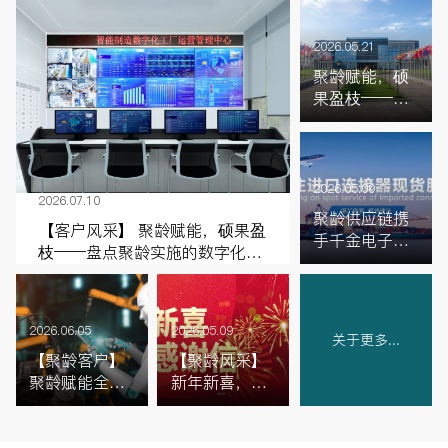
2026.05.21
聚龄赋能，硕
果盈枝——盘
点聚龄实施的
光伏新能源数
字化工厂标杆
案例（二）
2026.05.09
2026.07.10
聚龄供应链携
【客户风采】 聚龄赋能，硕果盈
手千金电子，
枝——盘点聚龄实施的数字化工
打造电子行业
厂标杆案例（三）
高频现货供应
链新标杆
2026.05.09
2026.06.05
关于更多...
【聚龄风采】
【聚龄客户】
新年新喜，聚
聚龄赋能全球
龄获电容龙头
工程机械行业
火炬电子致信
龙头，搭建备