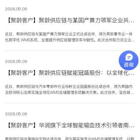
感谢
件供应链计划
执行一体的数
2026.05.09
字化管理平台
【聚龄客户】聚龄供应链与某国产算力领军企业共建国产算力供应链管理新标杆
近日，聚龄供应链与某国产算力领军企业正式达成合作，将为其部署专业一体
化数字化 WMS系统，全面提升供应链管理效率与韧性。此次合作助力该企业解
决供应链管理痛点，实现仓储精准化、作业自动化、多仓协同优化，为国产算
力产业发展注入新动能。
2026.05.09
【聚龄客户】聚龄供应链赋能冠盛股份：以全球化WMS重塑汽车零部件供应链跨国管理
近日，聚龄供应链与汽车零部件行业标杆企业冠盛股份达成合作，将为其国内
及欧洲核心仓库实施全球化WMS仓储管理系统解决方案。此次合作，旨在破解
冠盛股份海外业务扩张中的仓储管理瓶颈，以数字化技术赋能跨国供应链高效
运转，为冠盛股份全球化战略布局注入强劲动力。
2026.05.09
【聚龄客户】华润旗下全球智能输血技术引领者南格尔生物，联合聚龄打造高合规可追溯智慧医药供应链新标杆
聚龄供应链与南格尔生物达成合作，将为其实施专业WMS仓储管理系统，以数